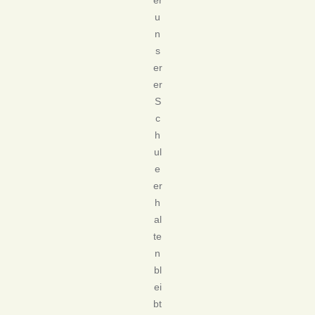
er
u
n
s
er
er
S
c
h
ul
e
er
h
al
te
n
bl
ei
bt