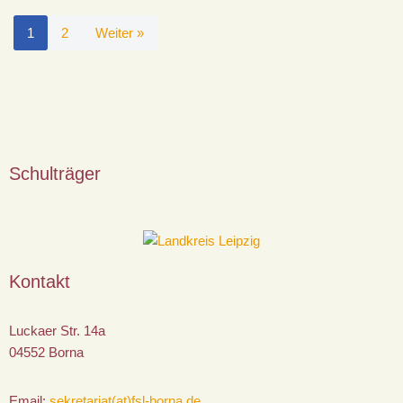
1
2
Weiter »
Schulträger
Kontakt
Luckaer Str. 14a
04552 Borna
Email:
sekretariat(at)fsl-borna.de