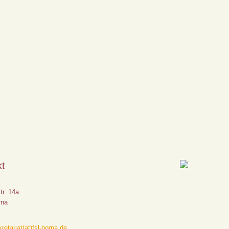
kt
tr. 14a
rna
retariat(at)fsl-borna.de