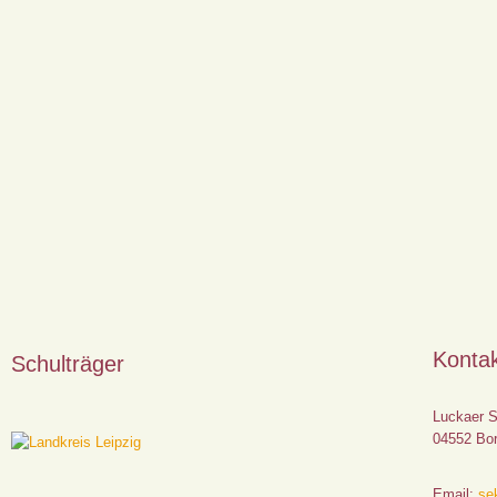
Konta
Schulträger
Luckaer S
04552 Bo
Email:
sek