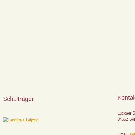
Konta
Schulträger
Luckaer S
04552 Bo
Email:
sek