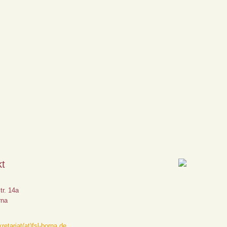
kt
tr. 14a
rna
retariat(at)fsl-borna.de